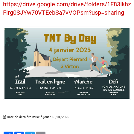
https://drive.google.com/drive/folders/1E83Ikhz
Firg0SJYw70VTEebSa7vVOPsm?usp=sharing
Date de dernière mise à jour : 18/04/2025
Partager
Facebook
Twitter
Email