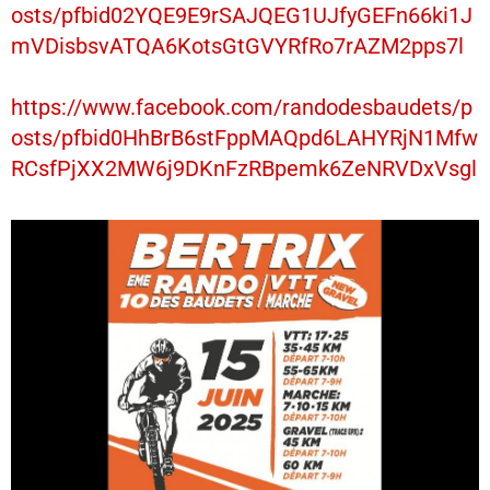
osts/pfbid02YQE9E9rSAJQEG1UJfyGEFn66ki1J
mVDisbsvATQA6KotsGtGVYRfRo7rAZM2pps7l
https://www.facebook.com/randodesbaudets/p
osts/pfbid0HhBrB6stFppMAQpd6LAHYRjN1Mfw
RCsfPjXX2MW6j9DKnFzRBpemk6ZeNRVDxVsgl