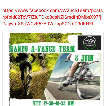
https://www.facebook.com/AVanceTeam/posts
/pfbid02TxV7iZiuTDko8qsNZiSrsdfhDMbsX97fj
PJjjwmXSgWCvE5zAJWUhpSC1mP3dKHFl