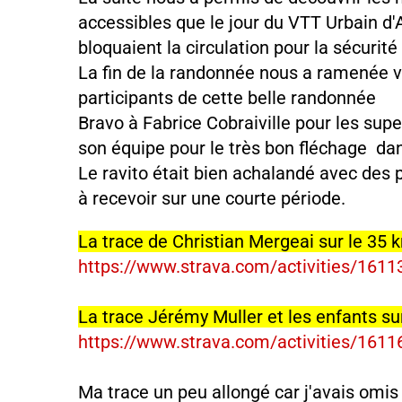
accessibles que le jour du VTT Urbain d'
bloquaient la circulation pour la sécurité
La fin de la randonnée nous a ramenée ve
participants de cette belle randonnée
Bravo à Fabrice Cobraiville pour les sup
son équipe pour le très bon fléchage dans 
Le ravito était bien achalandé avec des 
à recevoir sur une courte période.
La trace de Christian Mergeai sur le 35 
https://www.strava.com/activities/161
La trace Jérémy Muller et les enfants su
https://www.strava.com/activities/161
Ma trace un peu allongé car j'avais omis 