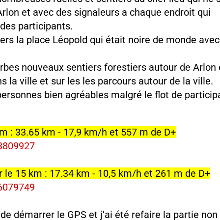
Arlon et avec des signaleurs a chaque endroit qui
 des participants.
rs la place Léopold qui était noire de monde avec
erbes nouveaux sentiers forestiers autour de Arlon 
la ville et sur les les parcours autour de la ville.
personnes bien agréables malgré le flot de particip
km : 33.65 km - 17,9 km/h et 557 m de D+
13809927
r le 15 km : 17.34 km - 10,5 km/h et 261 m de D+
16079749
de démarrer le GPS et j'ai été refaire la partie non