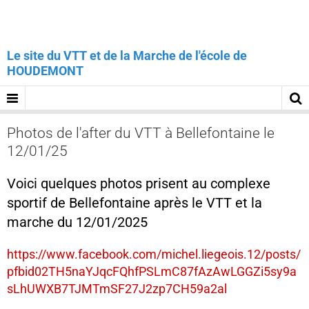
Le site du VTT et de la Marche de l'école de
HOUDEMONT
Photos de l'after du VTT à Bellefontaine le
12/01/25
Voici quelques photos prisent au complexe
sportif de Bellefontaine après le VTT et la
marche du 12/01/2025
https://www.facebook.com/michel.liegeois.12/posts/
pfbid02TH5naYJqcFQhfPSLmC87fAzAwLGGZi5sy9a
sLhUWXB7TJMTmSF27J2zp7CH59a2al