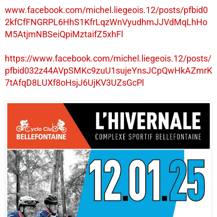
www.facebook.com/michel.liegeois.12/posts/pfbid0
2kfCfFNGRPL6HhS1KfrLqzWnVyudhmJJVdMqLhHo
M5AtjmNBSeiQpiMztaifZ5xhFl
https://www.facebook.com/michel.liegeois.12/posts/
pfbid032z44AVpSMKc9zuU1sujeYnsJCpQwHkAZmrK
7tAfqD8LUXf8oHsjJ6UjKV3UZsGcPl