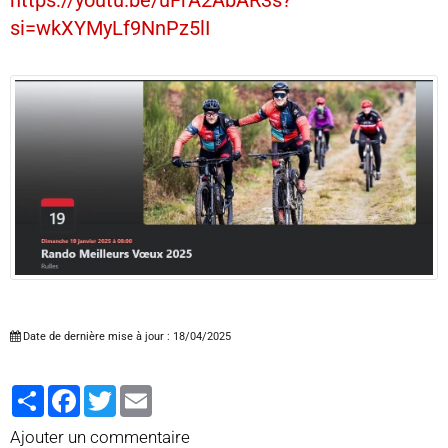
https://youtu.be/uFrA2AbAR3s?
si=wkXYMyLf9NnPz5lI
Date de dernière mise à jour : 18/04/2025
Partager
Facebook
Twitter
Email
Ajouter un commentaire