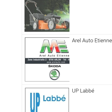
Arel Auto Etienne
UP Labbé