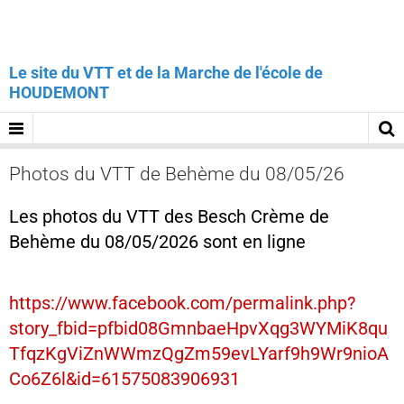
Le site du VTT et de la Marche de l'école de
HOUDEMONT
Photos du VTT de Behème du 08/05/26
Les photos du VTT des Besch Crème de
Behème du 08/05/2026 sont en ligne
https://www.facebook.com/permalink.php?
story_fbid=pfbid08GmnbaeHpvXqg3WYMiK8qu
TfqzKgViZnWWmzQgZm59evLYarf9h9Wr9nioA
Co6Z6l&id=61575083906931