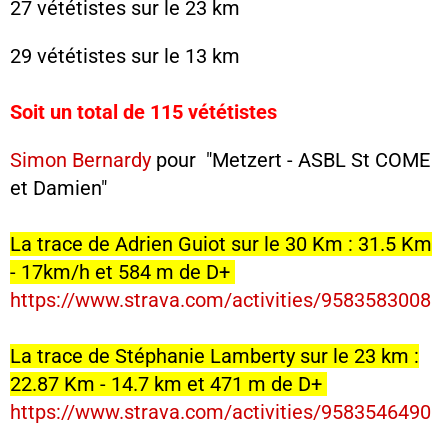
27 vététistes sur le 23 km
29 vététistes sur le 13 km
Soit un total de 115 vététistes
Simon Bernardy
pour "Metzert - ASBL St COME
et Damien"
La trace de Adrien Guiot sur le 30 Km : 31.5 Km
- 17km/h et 584 m de D+
https://www.strava.com/activities/9583583008
La trace de Stéphanie Lamberty sur le 23 km :
22.87 Km - 14.7 km et 471 m de D+
https://www.strava.com/activities/9583546490