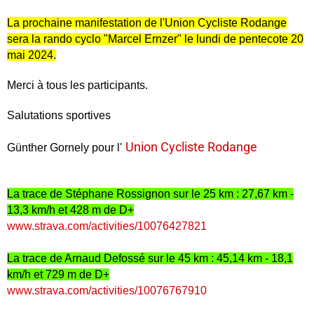
La prochaine manifestation de l'Union Cycliste Rodange
sera la rando cyclo "Marcel Ernzer" le lundi de pentecote 20
mai 2024.
Merci à tous les participants.
Salutations sportives
Union Cycliste Rodange
Günther Gornely pour l'
La trace de Stéphane Rossignon sur le 25 km : 27,67 km -
13,3 km/h et 428 m de D+
www.strava.com/activities/10076427821
La trace de Arnaud Defossé sur le 45 km : 45,14 km - 18,1
km/h et 729 m de D+
www.strava.com/activities/10076767910