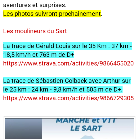
aventures et surprises.
Les photos suivront prochainement
.
Les moulineurs du Sart
La trace de Gérald Louis sur le 35 Km : 37 km -
18,5 km/h et 763 m de D+
https://www.strava.com/activities/9866455020
La trace de Sébastien Colback avec Arthur sur
le 25 km : 24 km - 9,8 km/h et 505 m de D+.
https://www.strava.com/activities/9866729305