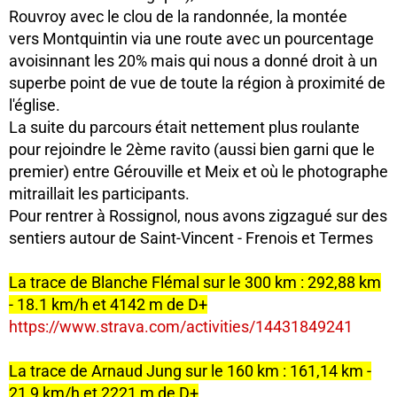
Rouvroy avec le clou de la randonnée, la montée
vers Montquintin via une route avec un pourcentage
avoisinnant les 20% mais qui nous a donné droit à un
superbe point de vue de toute la région à proximité de
l'église.
La suite du parcours était nettement plus roulante
pour rejoindre le 2ème ravito (aussi bien garni que le
premier) entre Gérouville et Meix et où le photographe
mitraillait les participants.
Pour rentrer à Rossignol, nous avons zigzagué sur des
sentiers autour de Saint-Vincent - Frenois et Termes
La trace de Blanche Flémal sur le 300 km : 292,88 km
- 18.1 km/h et 4142 m de D+
https://www.strava.com/activities/14431849241
La trace de Arnaud Jung sur le 160 km : 161,14 km -
21,9 km/h et 2221 m de D+