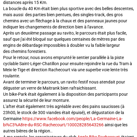
distances après 15 Km.
La boucle du 40 Km était bien plus sportive avec des belles descentes,
mais aussi des parties bien pentues, des singles-track, des gros
chemins avec un flèchage à la chaux et des panneaux jaunes pour
indiquer les changements de direction bien à l'avance.
Après un deuxième passage au ravito, le parcours était plus facile,
sauf que j'ai été bloqué sur quelques centaines de mètres par des
engins de débardage impossibles à doubler vu la faible largeur
des chemins forestiers.
Pour le retour, nous avons emprunté le sentier parallèle à la piste
cyclable Saint-Léger-Chatillon pour ensuite rejoindre la rue du Tram à
Meix-le-Tige et direction Rachecourt via une superbe voie lente très
roulante.
Avant de terminer le parcours, un ravito festif nous atendait pour
déguster un verre de Maitrank bien rafraichissant.
Un bike-Park était également à la disposition des participants pour
assurez la sécurité de leur monture.
L'after était également très agréable avec des pains saucisses (à
23h00, le stock de 300 viandes était épuisé), et dégustation de la
Germaine
https://www.facebook.com/people/La-Germaine-La-
bi%C3%A8re-du-RSC-Rachecourt/100028285643266
ainsi que les
autres bières de la région..