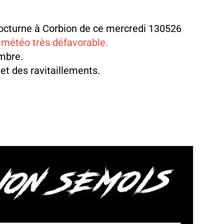
nocturne à Corbion de ce mercredi 130526
 météo très défavorable.
mbre.
 et des ravitaillements.