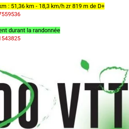
km : 51,36 km - 18,3 km/h zr 819 m de D+
27559536
sent durant la randonnée
31543825