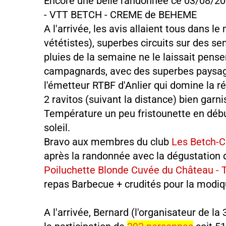
Encore une belle randonnée ce 03/08/202
- VTT BETCH - CREME de BEHEME
A l'arrivée, les avis allaient tous dans 
vététistes), superbes circuits sur des s
pluies de la semaine ne le laissait pens
campagnards, avec des superbes paysages
l'émetteur RTBF d'Anlier qui domine la r
2 ravitos (suivant la distance) bien garn
Température un peu fristounette en déb
soleil.
Bravo aux membres du club
Les Betch-
après la randonnée avec la dégustation d
Poiluchette Blonde Cuvée du Château - 
repas Barbecue + crudités pour la mod
A l'arrivée, Bernard (l'organisateur de 