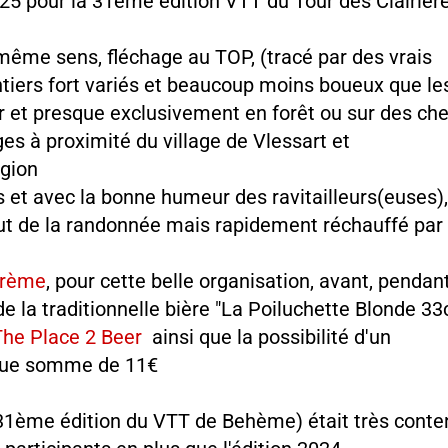
5 pour la 31ème édition VTT du Tour des Clairièr
le même sens, fléchage au TOP, (tracé par des vrais
entiers fort variés et beaucoup moins boueux que le
er et presque exclusivement en forêt ou sur des c
 à proximité du village de Vlessart et
égion
is et avec la bonne humeur des ravitailleurs(euses),
ut de la randonnée mais rapidement réchauffé par 
Crème
, pour cette belle organisation, avant, pendan
e la traditionnelle bière "La Poiluchette Blonde 33
The Place 2 Beer
ainsi que la possibilité d'un
ique somme de 11€
la 31ème édition du VTT de Behème) était très conte