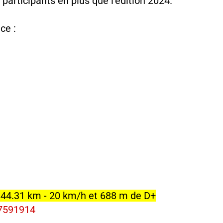
 participants en plus que l'édition 2024.
ce :
: 44.31 km - 20 km/h et 688 m de D+
27591914