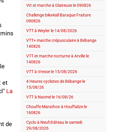
es
Vtt et marche à Glaireuse le 090826
Challenge bike4all Baraque Fraiture
090826
s
VTT à Weyler le 14/08/2026
hemins
VTT+ marche crépusculaire à Bébange
140826
VTT et marche nocturne à Arville le
140826
le
VTT à Vresse le 15/08/2026
4 Heures cyclistes de Bébange le
t et
15/08/26
cl"
La
VTT à Naomé le 16/08/26
Chouffe Marathon à Houffalize le
160826
Cyclo à Neufchâteau le samedi
nt de
29/08/2026