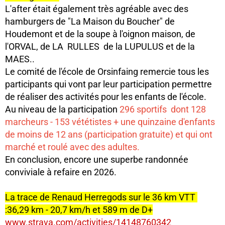
L'after était également très agréable avec des
hamburgers de "La Maison du Boucher" de
Houdemont et de la soupe à l'oignon maison, de
l'ORVAL, de LA RULLES de la LUPULUS et de la
MAES..
Le comité de l'école de Orsinfaing remercie tous les
participants qui vont par leur participation permettre
de réaliser des activités pour les enfants de l'école.
Au niveau de la participation
296 sportifs dont 128
marcheurs - 153 vététistes + une quinzaine d'enfants
de moins de 12 ans (participation gratuite) et qui ont
marché et roulé avec des adultes.
En conclusion, encore une superbe randonnée
conviviale à refaire en 2026.
La trace de Renaud Herregods sur le 36 km VTT
:36,29 km - 20,7 km/h et 589 m de D+
www.strava.com/activities/14148760342