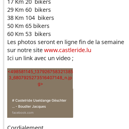
17 Km 20
bikers
29 Km 60
bikers
38 Km 104
bikers
50 Km 65
bikers
60 Km 53
bikers
Les photos seront en ligne fin de la semaine
sur notre site
www.castleride.lu
Ici un link avec un video ;
<498581145_137926758321385
3_6807925273516407148_n.jp
g>
# Castelride Useldange Gëschter
... - Boudler Jacques
facebook.com
Cordialement