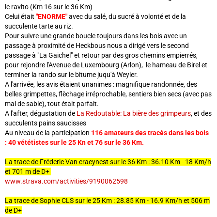
le ravito (Km 16 sur le 36 Km)
Celui était
"ENORME"
avec du salé, du sucré à volonté et de la
succulente tarte au riz.
Pour suivre une grande boucle toujours dans les bois avec un
passage à proximité de Heckbous nous a dirigé vers le second
passage à "La Gaichel" et retour par des gros chemins empierrés,
pour rejondre l'Avenue de Luxembourg (Arlon), le hameau de Birel et
terminer la rando sur le bitume juqu'à Weyler.
A l'arrivée, les avis étaient unanimes : magnifique randonnée, des
belles grimpettes, flèchage irréprochable, sentiers bien secs (avec pas
mal de sable), tout était parfait.
A l'after, dégustation de
La Redoutable: La bière des grimpeurs
, et des
succulents pains saucisses
Au niveau de la participation
116 amateurs des tracés dans les bois
: 40 vététistes sur le 25 Kn et 76 sur le 36 Km.
La trace de Fréderic Van craeynest sur le 36 Km : 36.10 Km - 18 Km/h
et 701 m de D+
www.strava.com/activities/9190062598
La trace de Sophie CLS sur le 25 Km : 28.85 Km - 16.9 Km/h et 506 m
de D+